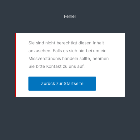
Zum
Inhalt
Fehler
springen
Sie sind nicht berechtigt diesen Inhalt
anzusehen. Falls es sich hierbei um ein
Missverständnis handeln sollte, nehmen
Sie bitte Kontakt zu uns auf.
Zurück zur Startseite