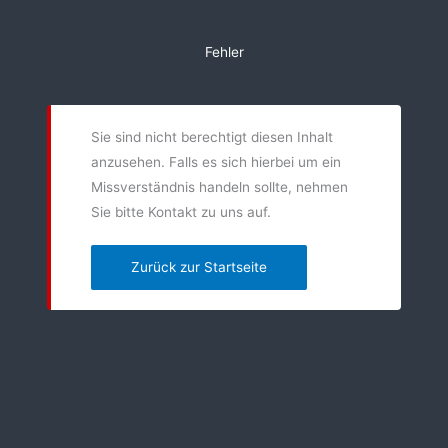
Zum
Inhalt
Fehler
springen
Sie sind nicht berechtigt diesen Inhalt
anzusehen. Falls es sich hierbei um ein
Missverständnis handeln sollte, nehmen
Sie bitte Kontakt zu uns auf.
Zurück zur Startseite