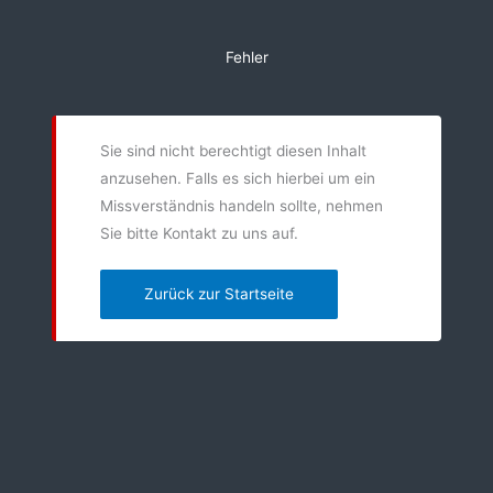
Zum
Inhalt
Fehler
springen
Sie sind nicht berechtigt diesen Inhalt
anzusehen. Falls es sich hierbei um ein
Missverständnis handeln sollte, nehmen
Sie bitte Kontakt zu uns auf.
Zurück zur Startseite