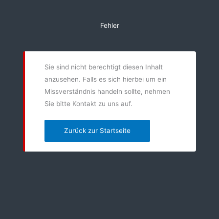
Zum
Inhalt
Fehler
springen
Sie sind nicht berechtigt diesen Inhalt
anzusehen. Falls es sich hierbei um ein
Missverständnis handeln sollte, nehmen
Sie bitte Kontakt zu uns auf.
Zurück zur Startseite