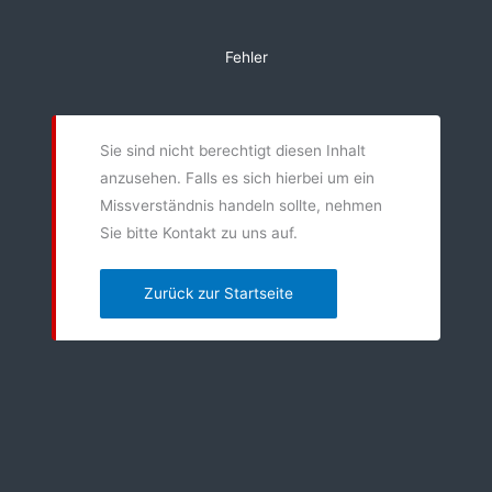
Zum
Inhalt
Fehler
springen
Sie sind nicht berechtigt diesen Inhalt
anzusehen. Falls es sich hierbei um ein
Missverständnis handeln sollte, nehmen
Sie bitte Kontakt zu uns auf.
Zurück zur Startseite