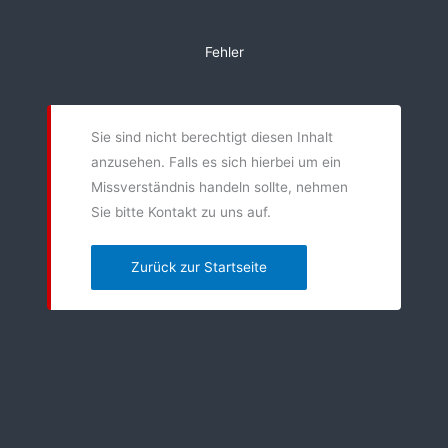
Zum
Inhalt
Fehler
springen
Sie sind nicht berechtigt diesen Inhalt
anzusehen. Falls es sich hierbei um ein
Missverständnis handeln sollte, nehmen
Sie bitte Kontakt zu uns auf.
Zurück zur Startseite