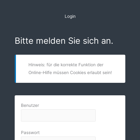
Zum
Inhalt
Login
springen
Bitte melden Sie sich an.
Hinweis: für die korrekte Funktion der
Online-Hilfe müssen Cookies erlaubt sein!
Benutzer
Passwort