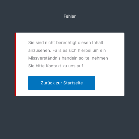
Zum
Inhalt
Fehler
springen
Sie sind nicht berechtigt diesen Inhalt
anzusehen. Falls es sich hierbei um ein
Missverständnis handeln sollte, nehmen
Sie bitte Kontakt zu uns auf.
Zurück zur Startseite