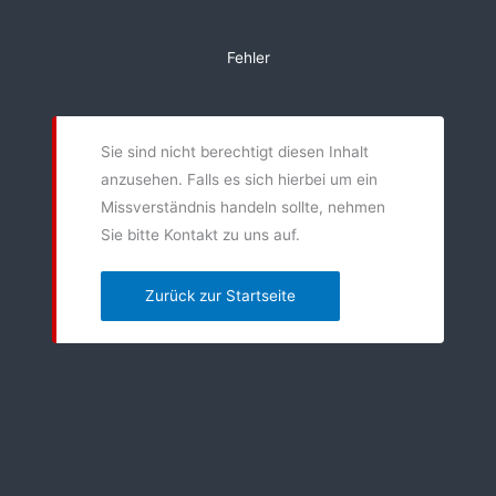
Zum
Inhalt
Fehler
springen
Sie sind nicht berechtigt diesen Inhalt
anzusehen. Falls es sich hierbei um ein
Missverständnis handeln sollte, nehmen
Sie bitte Kontakt zu uns auf.
Zurück zur Startseite