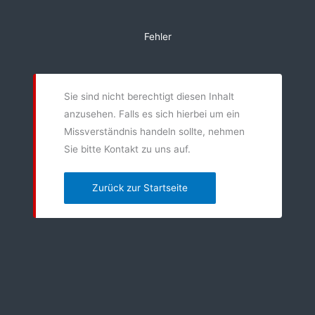
Zum
Inhalt
Fehler
springen
Sie sind nicht berechtigt diesen Inhalt
anzusehen. Falls es sich hierbei um ein
Missverständnis handeln sollte, nehmen
Sie bitte Kontakt zu uns auf.
Zurück zur Startseite