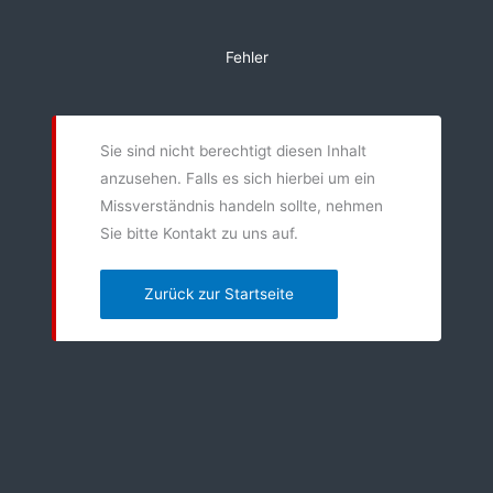
Zum
Inhalt
Fehler
springen
Sie sind nicht berechtigt diesen Inhalt
anzusehen. Falls es sich hierbei um ein
Missverständnis handeln sollte, nehmen
Sie bitte Kontakt zu uns auf.
Zurück zur Startseite