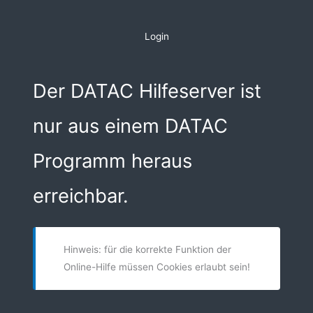
Zum
Inhalt
Login
springen
Der DATAC Hilfeserver ist
nur aus einem DATAC
Programm heraus
erreichbar.
Hinweis: für die korrekte Funktion der
Online-Hilfe müssen Cookies erlaubt sein!