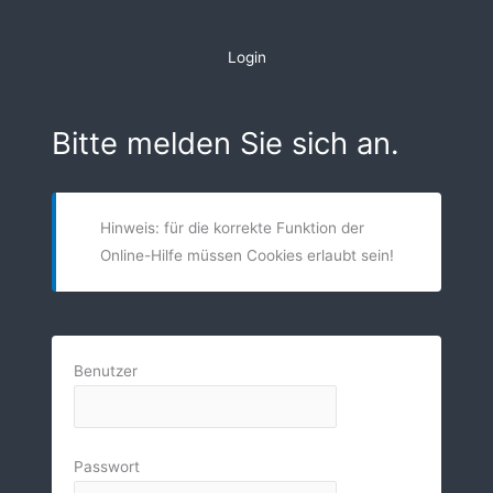
Zum
Inhalt
Login
springen
Bitte melden Sie sich an.
Hinweis: für die korrekte Funktion der
Online-Hilfe müssen Cookies erlaubt sein!
Benutzer
Passwort