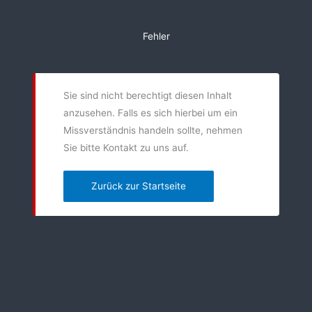
Zum
Inhalt
Fehler
springen
Sie sind nicht berechtigt diesen Inhalt
anzusehen. Falls es sich hierbei um ein
Missverständnis handeln sollte, nehmen
Sie bitte Kontakt zu uns auf.
Zurück zur Startseite