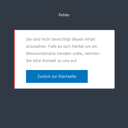
Zum
Inhalt
Fehler
springen
Sie sind nicht berechtigt diesen Inhalt
anzusehen. Falls es sich hierbei um ein
Missverständnis handeln sollte, nehmen
Sie bitte Kontakt zu uns auf.
Zurück zur Startseite