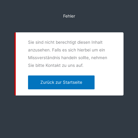
Zum
Inhalt
Fehler
springen
Sie sind nicht berechtigt diesen Inhalt
anzusehen. Falls es sich hierbei um ein
Missverständnis handeln sollte, nehmen
Sie bitte Kontakt zu uns auf.
Zurück zur Startseite