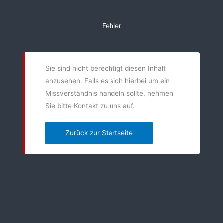
Zum
Inhalt
Fehler
springen
Sie sind nicht berechtigt diesen Inhalt
anzusehen. Falls es sich hierbei um ein
Missverständnis handeln sollte, nehmen
Sie bitte Kontakt zu uns auf.
Zurück zur Startseite