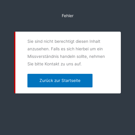
Zum
Inhalt
Fehler
springen
Sie sind nicht berechtigt diesen Inhalt
anzusehen. Falls es sich hierbei um ein
Missverständnis handeln sollte, nehmen
Sie bitte Kontakt zu uns auf.
Zurück zur Startseite