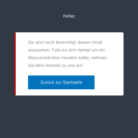
Zum
Inhalt
Fehler
springen
Sie sind nicht berechtigt diesen Inhalt
anzusehen. Falls es sich hierbei um ein
Missverständnis handeln sollte, nehmen
Sie bitte Kontakt zu uns auf.
Zurück zur Startseite