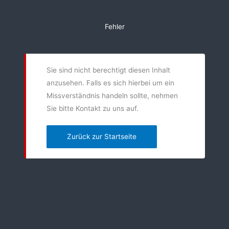
Zum
Inhalt
Fehler
springen
Sie sind nicht berechtigt diesen Inhalt
anzusehen. Falls es sich hierbei um ein
Missverständnis handeln sollte, nehmen
Sie bitte Kontakt zu uns auf.
Zurück zur Startseite