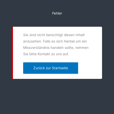
Zum
Inhalt
Fehler
springen
Sie sind nicht berechtigt diesen Inhalt
anzusehen. Falls es sich hierbei um ein
Missverständnis handeln sollte, nehmen
Sie bitte Kontakt zu uns auf.
Zurück zur Startseite