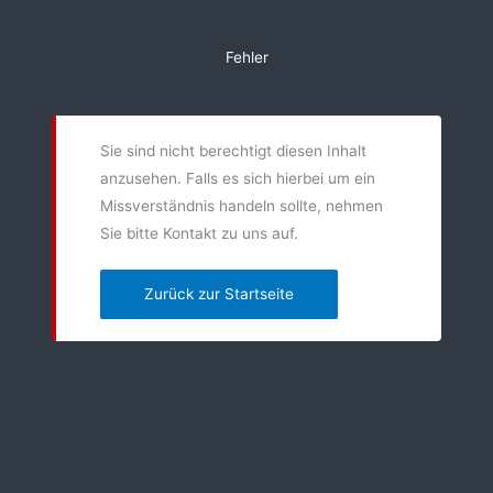
Zum
Inhalt
Fehler
springen
Sie sind nicht berechtigt diesen Inhalt
anzusehen. Falls es sich hierbei um ein
Missverständnis handeln sollte, nehmen
Sie bitte Kontakt zu uns auf.
Zurück zur Startseite