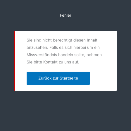
Zum
Inhalt
Fehler
springen
Sie sind nicht berechtigt diesen Inhalt
anzusehen. Falls es sich hierbei um ein
Missverständnis handeln sollte, nehmen
Sie bitte Kontakt zu uns auf.
Zurück zur Startseite