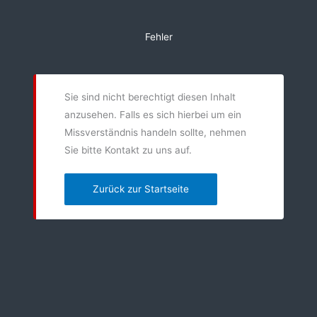
Zum
Inhalt
Fehler
springen
Sie sind nicht berechtigt diesen Inhalt
anzusehen. Falls es sich hierbei um ein
Missverständnis handeln sollte, nehmen
Sie bitte Kontakt zu uns auf.
Zurück zur Startseite