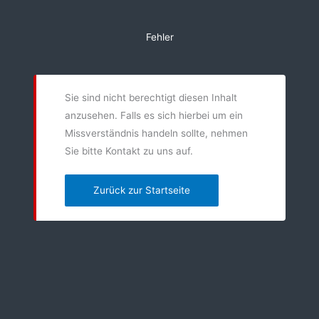
Zum
Inhalt
Fehler
springen
Sie sind nicht berechtigt diesen Inhalt
anzusehen. Falls es sich hierbei um ein
Missverständnis handeln sollte, nehmen
Sie bitte Kontakt zu uns auf.
Zurück zur Startseite