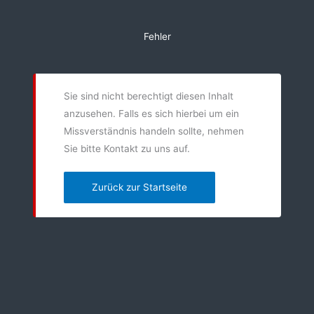
Zum
Inhalt
Fehler
springen
Sie sind nicht berechtigt diesen Inhalt
anzusehen. Falls es sich hierbei um ein
Missverständnis handeln sollte, nehmen
Sie bitte Kontakt zu uns auf.
Zurück zur Startseite