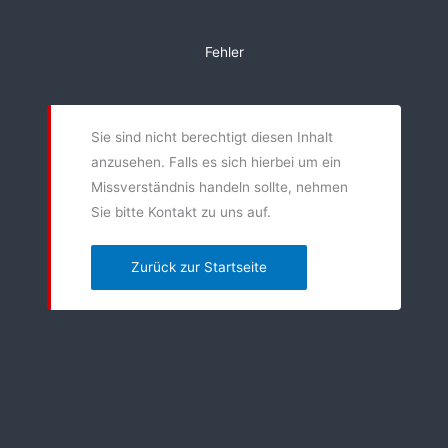
Zum
Inhalt
Fehler
springen
Sie sind nicht berechtigt diesen Inhalt
anzusehen. Falls es sich hierbei um ein
Missverständnis handeln sollte, nehmen
Sie bitte Kontakt zu uns auf.
Zurück zur Startseite