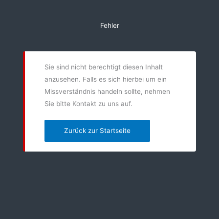
Zum
Inhalt
Fehler
springen
Sie sind nicht berechtigt diesen Inhalt
anzusehen. Falls es sich hierbei um ein
Missverständnis handeln sollte, nehmen
Sie bitte Kontakt zu uns auf.
Zurück zur Startseite