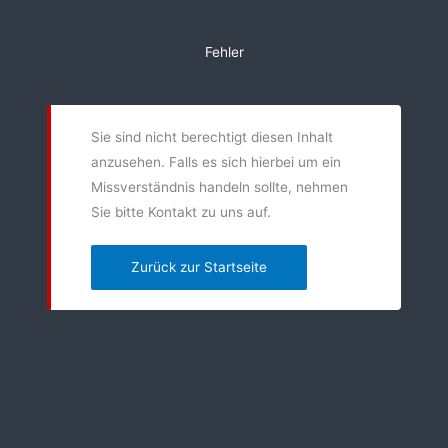
Zum
Inhalt
Fehler
springen
Sie sind nicht berechtigt diesen Inhalt
anzusehen. Falls es sich hierbei um ein
Missverständnis handeln sollte, nehmen
Sie bitte Kontakt zu uns auf.
Zurück zur Startseite