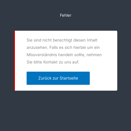
Zum
Inhalt
Fehler
springen
Sie sind nicht berechtigt diesen Inhalt
anzusehen. Falls es sich hierbei um ein
Missverständnis handeln sollte, nehmen
Sie bitte Kontakt zu uns auf.
Zurück zur Startseite