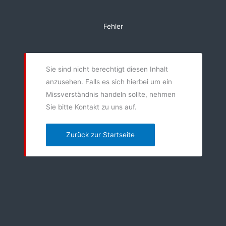
Zum
Inhalt
Fehler
springen
Sie sind nicht berechtigt diesen Inhalt
anzusehen. Falls es sich hierbei um ein
Missverständnis handeln sollte, nehmen
Sie bitte Kontakt zu uns auf.
Zurück zur Startseite