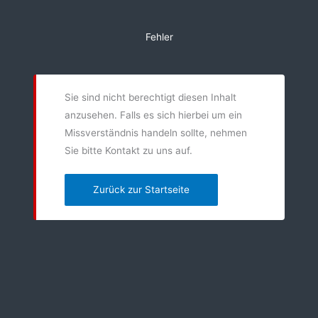
Zum
Inhalt
Fehler
springen
Sie sind nicht berechtigt diesen Inhalt
anzusehen. Falls es sich hierbei um ein
Missverständnis handeln sollte, nehmen
Sie bitte Kontakt zu uns auf.
Zurück zur Startseite