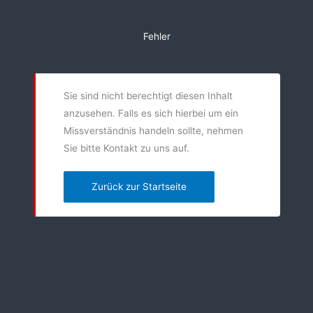
Zum
Inhalt
Fehler
springen
Sie sind nicht berechtigt diesen Inhalt
anzusehen. Falls es sich hierbei um ein
Missverständnis handeln sollte, nehmen
Sie bitte Kontakt zu uns auf.
Zurück zur Startseite