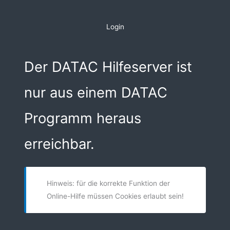
Zum
Inhalt
Login
springen
Der DATAC Hilfeserver ist
nur aus einem DATAC
Programm heraus
erreichbar.
Hinweis: für die korrekte Funktion der
Online-Hilfe müssen Cookies erlaubt sein!