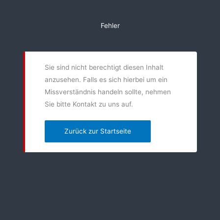
Zum
Inhalt
Fehler
springen
Sie sind nicht berechtigt diesen Inhalt
anzusehen. Falls es sich hierbei um ein
Missverständnis handeln sollte, nehmen
Sie bitte Kontakt zu uns auf.
Zurück zur Startseite