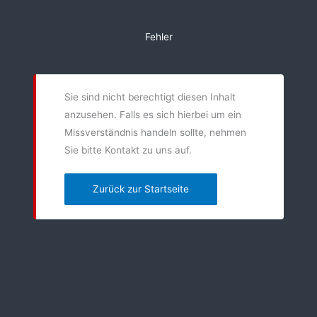
Zum
Inhalt
Fehler
springen
Sie sind nicht berechtigt diesen Inhalt
anzusehen. Falls es sich hierbei um ein
Missverständnis handeln sollte, nehmen
Sie bitte Kontakt zu uns auf.
Zurück zur Startseite