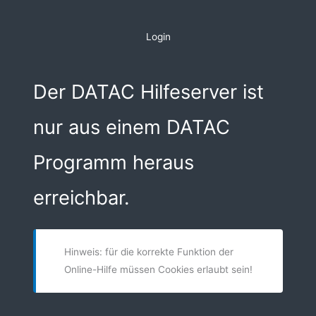
Zum
Inhalt
Login
springen
Der DATAC Hilfeserver ist
nur aus einem DATAC
Programm heraus
erreichbar.
Hinweis: für die korrekte Funktion der
Online-Hilfe müssen Cookies erlaubt sein!