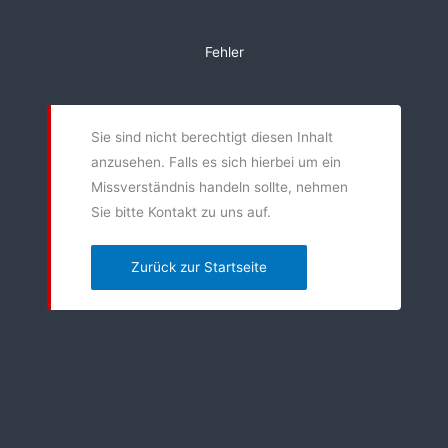
Zum
Inhalt
Fehler
springen
Sie sind nicht berechtigt diesen Inhalt
anzusehen. Falls es sich hierbei um ein
Missverständnis handeln sollte, nehmen
Sie bitte Kontakt zu uns auf.
Zurück zur Startseite