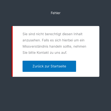
Zum
Inhalt
Fehler
springen
Sie sind nicht berechtigt diesen Inhalt
anzusehen. Falls es sich hierbei um ein
Missverständnis handeln sollte, nehmen
Sie bitte Kontakt zu uns auf.
Zurück zur Startseite