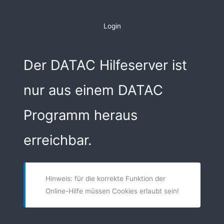
Zum
Inhalt
Login
springen
Der DATAC Hilfeserver ist
nur aus einem DATAC
Programm heraus
erreichbar.
Hinweis: für die korrekte Funktion der
Online-Hilfe müssen Cookies erlaubt sein!