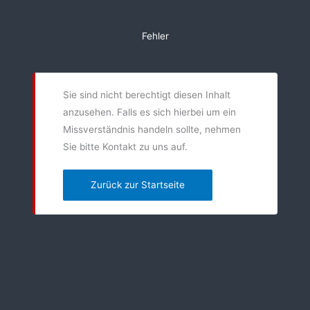
Zum
Inhalt
Fehler
springen
Sie sind nicht berechtigt diesen Inhalt
anzusehen. Falls es sich hierbei um ein
Missverständnis handeln sollte, nehmen
Sie bitte Kontakt zu uns auf.
Zurück zur Startseite