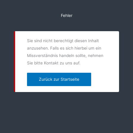
Zum
Inhalt
Fehler
springen
Sie sind nicht berechtigt diesen Inhalt
anzusehen. Falls es sich hierbei um ein
Missverständnis handeln sollte, nehmen
Sie bitte Kontakt zu uns auf.
Zurück zur Startseite