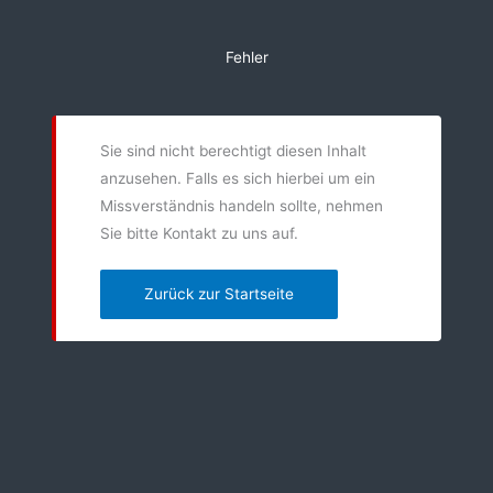
Zum
Inhalt
Fehler
springen
Sie sind nicht berechtigt diesen Inhalt
anzusehen. Falls es sich hierbei um ein
Missverständnis handeln sollte, nehmen
Sie bitte Kontakt zu uns auf.
Zurück zur Startseite