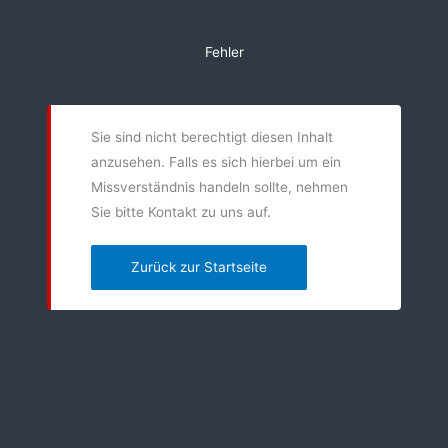
Zum
Inhalt
Fehler
springen
Sie sind nicht berechtigt diesen Inhalt
anzusehen. Falls es sich hierbei um ein
Missverständnis handeln sollte, nehmen
Sie bitte Kontakt zu uns auf.
Zurück zur Startseite