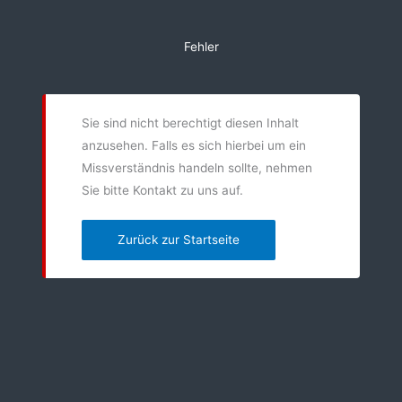
Zum
Inhalt
Fehler
springen
Sie sind nicht berechtigt diesen Inhalt
anzusehen. Falls es sich hierbei um ein
Missverständnis handeln sollte, nehmen
Sie bitte Kontakt zu uns auf.
Zurück zur Startseite