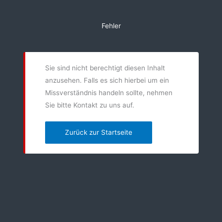
Zum
Inhalt
Fehler
springen
Sie sind nicht berechtigt diesen Inhalt
anzusehen. Falls es sich hierbei um ein
Missverständnis handeln sollte, nehmen
Sie bitte Kontakt zu uns auf.
Zurück zur Startseite