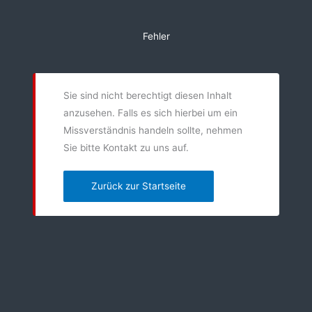
Zum
Inhalt
Fehler
springen
Sie sind nicht berechtigt diesen Inhalt
anzusehen. Falls es sich hierbei um ein
Missverständnis handeln sollte, nehmen
Sie bitte Kontakt zu uns auf.
Zurück zur Startseite