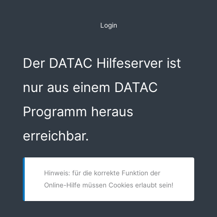
Zum
Inhalt
Login
springen
Der DATAC Hilfeserver ist
nur aus einem DATAC
Programm heraus
erreichbar.
Hinweis: für die korrekte Funktion der
Online-Hilfe müssen Cookies erlaubt sein!