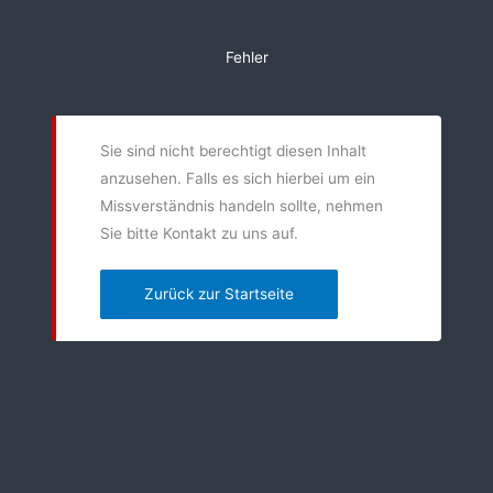
Zum
Inhalt
Fehler
springen
Sie sind nicht berechtigt diesen Inhalt
anzusehen. Falls es sich hierbei um ein
Missverständnis handeln sollte, nehmen
Sie bitte Kontakt zu uns auf.
Zurück zur Startseite