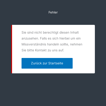
Zum
Inhalt
Fehler
springen
Sie sind nicht berechtigt diesen Inhalt
anzusehen. Falls es sich hierbei um ein
Missverständnis handeln sollte, nehmen
Sie bitte Kontakt zu uns auf.
Zurück zur Startseite